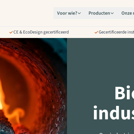
Voor wie?
Producten
Onze 
CE & EcoDesign gecertificeerd
Gecertificeerde ins
Bi
indu