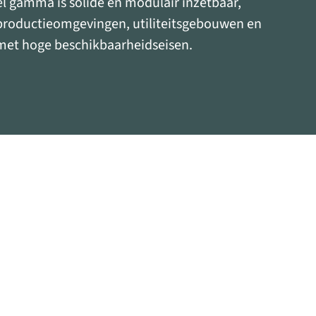
el gamma is solide en modulair inzetbaar,
productieomgevingen, utiliteitsgebouwen en
 met hoge beschikbaarheidseisen.