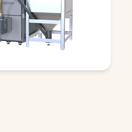
(sleep horizontaal)