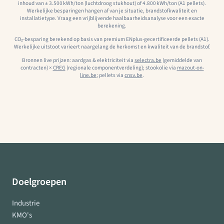
inhoud van ± 3.500 kWh/ton (luchtdroog stukhout) of 4.800 kWh/ton (A1 pellets).
Werkelijke besparingen hangen af van je situatie, brandstofkwaliteit en
installatietype. Vraag een vrijblijvende haalbaarheidsanalyse voor een exacte
berekening.
CO₂-besparing berekend op basis van premium ENplus-gecertificeerde pellets (A1).
Werkelijke uitstoot varieert naargelang de herkomst en kwaliteit van de brandstof.
Bronnen live prijzen: aardgas & elektriciteit via
selectra.be
(gemiddelde van
contracten) ×
CREG
(regionale componentverdeling); stookolie via
mazout-on-
line.be
; pellets via
cnsv.be
.
Doelgroepen
Industrie
KMO's