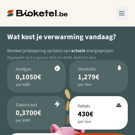
Wat kost je verwarming vandaag?
Bereken je besparing op basis van
actuele
energieprijzen.
Bijgewerkt op 6 augustus 2026 om 00:49, deels live data
Aardgas
Stookolie
0,1050
€
1,279
€
per kWh
per liter
Elektriciteit
Pellets
0,3700
€
430
€
per kWh
per ton