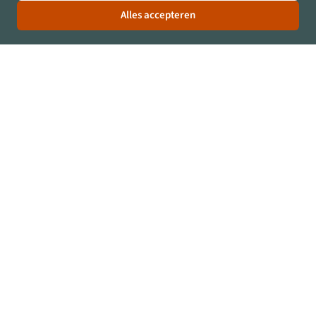
Alles accepteren
Specificaties
12 kW
22 kW
40 kW